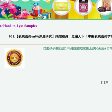
>Hard-to-Lyse Samples
061.【表观遗传-m6A深度研究】绝招在身，走遍天下！掌握表观遗传
口腔拭子基因组DNA极速提取试剂盒(离心柱)(A-D700
[1]
第一