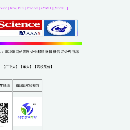
ckson
|
Jena
|
BPS
|
ProSpec
|
ZYMO
|
[More>...]
.：102206
网站管理
企业邮箱
微博
微信
易企秀
视频
】【
广中大
】【
东大
】【
高校竞价
】
艾维缔
BiliBili实验视频