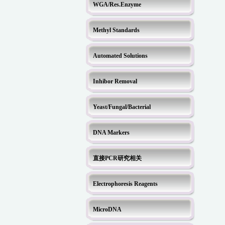
WGA/Res.Enzyme
Methyl Standards
Automated Solutions
Inhibor Removal
Yeast/Fungal/Bacterial
DNA Markers
直接PCR研究相关
Electrophoresis Reagents
MicroDNA