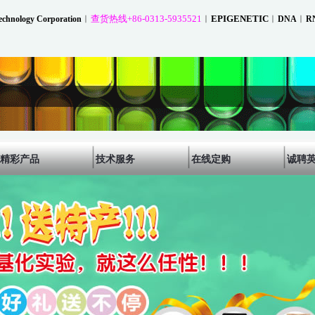
︱
查货热线+86-0313-5935521
︱
EPIGENETIC
︱
︱
chnology Corporation
DNA
R
精彩产品
技术服务
在线定购
诚聘