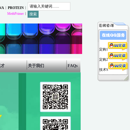
︱
︱
NA
PROTEIN
︱
MethPrimer
定购1
定购2
英才
关于我们
FAQs
技术S