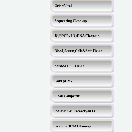
Urine/Viral
Sequencing Clean-up
常用PCR相关/DNA Clean-up
Blood,Serum,Cells&Soft Tissue
Solid&FFPE Tissue
Gold pUM-T
E.coli Competent
Plasmid/Gel Recovery/M13
Genomic DNA Clean-up