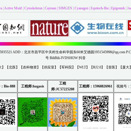
va
|
Active Motif
|
Cytoskeleton
|
Cayman
|
SIMGEN
|
Cyanagen
|
Equitech-Bio
|
Epigentek
|
Ja
313-5935521 ADD：北京市昌平区中关村生命科学园东60米艾德园
1951545998@qq.com
P.C
号
BiliBili-IVDSHOW
抖音
大
】【
北医
】【
农科物资
】【
供应室
】【
军科院
】【
WLT
】【
RJ2.0
】【
首医
】【
厦大
工程
号：
B
io-88
8
工程师:hugasis
工程师：15968826961
视频号：
师:
JC57225208