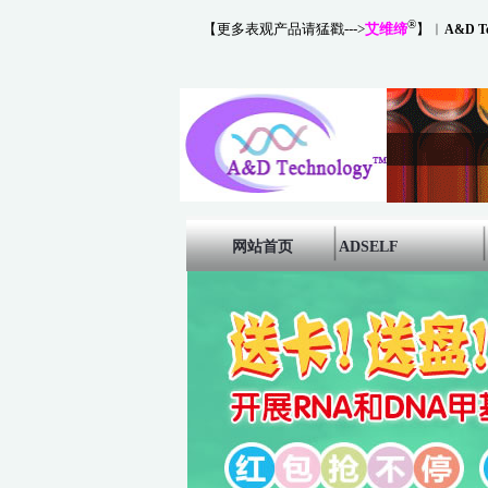
®
【更多表观产品请猛戳--->
艾维缔
】
︱
A&D Te
网站首页
ADSELF