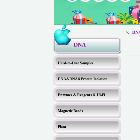
DNA
DNA
Hard-to-Lyse Samples
DNA&RNA&Protein Isolation
Enzymes & Reagents & Hi-Fi
Magnetic Beads
Plant