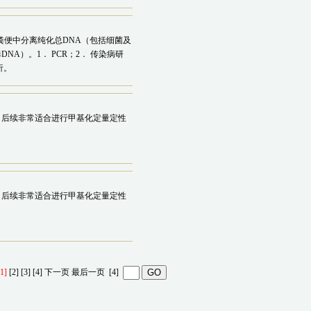
动物粪便中分离纯化总DNA（包括细菌及
NA）。1． PCR；2． 传染病研
析。
A。后续非常适合进行甲基化定量定性
A。后续非常适合进行甲基化定量定性
[1]
[2]
[3]
[4]
下一页
最后一页
[4]