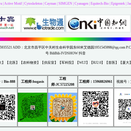
va
|
Active Motif
|
Cytoskeleton
|
Cayman
|
SIMGEN
|
Cyanagen
|
Equitech-Bio
|
Epigentek
|
Ja
313-5935521 ADD：北京市昌平区中关村生命科学园东60米艾德园
1951545998@qq.com
P.C
号
BiliBili-IVDSHOW
抖音
大
】【
北医
】【
农科物资
】【
供应室
】【
军科院
】【
WLT
】【
RJ2.0
】【
首医
】【
厦大
工程
号：
B
io-88
8
工程师:hugasis
工程师：15968826961
视频号：
师:
JC57225208