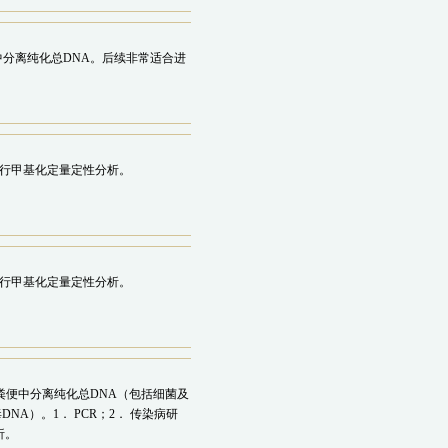
切片中分离纯化总DNA。后续非常适合进
进行甲基化定量定性分析。
进行甲基化定量定性分析。
动物粪便中分离纯化总DNA（包括细菌及
NA）。1． PCR；2． 传染病研
析。