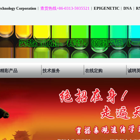
︱
查货热线+86-0313-5935521
︱
EPIGENETIC
︱
︱
chnology Corporation
DNA
R
精彩产品
技术服务
在线定购
诚聘