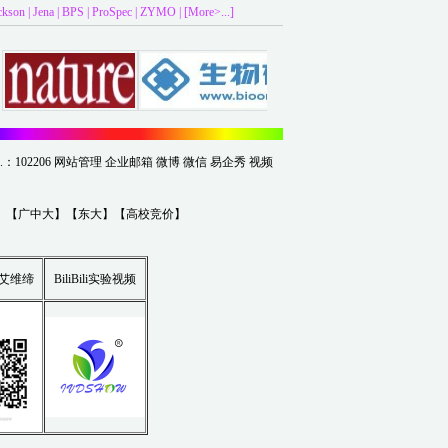
ckson
|
Jena
|
BPS
|
ProSpec
|
ZYMO
|
[More>...]
.：102206
网站管理
企业邮箱
微博
微信
易企秀
视频
】【
广中大
】【
东大
】【
高校竞价
】
艾维缔
BiliBili实验视频