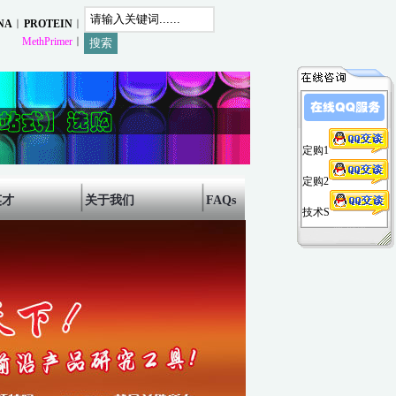
︱
︱
NA
PROTEIN
︱
MethPrimer
定购1
定购2
英才
关于我们
FAQs
技术S