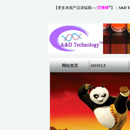
®
【更多表观产品请猛戳--->
艾维缔
】
︱
A&D Te
网站首页
ADSELF