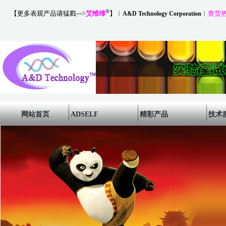
®
【更多表观产品请猛戳--->
艾维缔
】
︱
︱
查货热线
A&D Technology Corporation
网站首页
ADSELF
精彩产品
技术