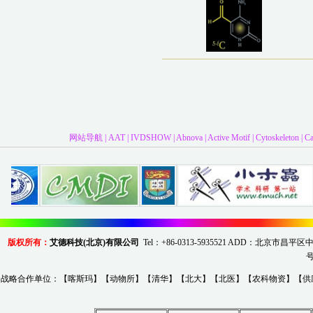
网站导航
|
AAT
|
IVDSHOW
|
Abnova
|
Active Motif
|
Cytoskeleton
|
C
版权所有：
艾德科技(北京)有限公司
Tel：+86-0313-5935521 ADD：北京市
战略合作单位：【
喀斯玛
】【
动物所
】【
清华
】【
北大
】【
北医
】【
农科物资
】【
供