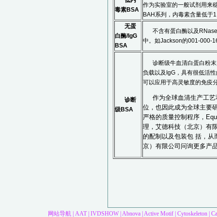
低内
作为实验室的一般试剂用来稳定
毒素BSA
BAH系列，内毒素含量低于1.0
无蛋
不含有蛋白酶以及RNas
白酶/IgG
中。如Jackson的001-000
BSA
诊断级牛血清白蛋白粉末
负载以及IgG，具有很低活性
可以应用于高灵敏度的免疫分析实
作为全球血清生产工艺和
诊断
位，也因此成为全球主要研
级BSA
严格的质量控制程序，Equit
理，艾德科技（北京）有
的配制以及包装包 括，从而
京）有限公司问询更多产
网站导航
|
AAT
|
IVDSHOW
|
Abnova
|
Active Motif
|
Cytoskeleton
|
C