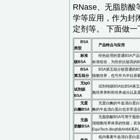
RNase、无脂肪
学等应用，作为封闭
定剂等。 下面做一
BSA
产品特点与应用
类型
标准
经热处理的普通BSA产
级BSA
标准组份，为性价比较高的BSA产
BSA
BSA第五组分较普通的B
第五组分
细胞培养，也可作为半抗原载体、
无IgG
试剂纯级BSA比BSA
试剂级
胞培养养料和培养成分以及蛋白分
BSA
无蛋
无蛋白酶的牛血清白蛋白
白酶BSA
酶的牛血清白蛋白也非常适合。如
无脂肪酸BSA可用于脂
无脂
强细胞培养体系的性能；若
肪酸BSA
EquiTech-Bio的BAH66系列
低内毒素牛血清白蛋白是