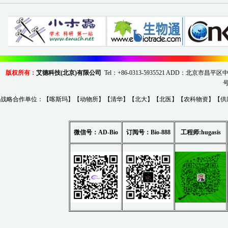
版权所有：
艾德科技(北京)有限公司
Tel：+86-0313-5935521 ADD：北京市
战略合作单位：【
喀斯玛
】【
动物所
】【
清华
】【
北大
】【
北医
】【
农科物资
】【
供
微信号：AD-Bio
订阅号：
B
io-88
8
工程师:hugasis