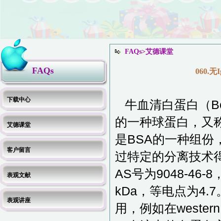
FAQs>艾德课堂
FAQs
060.
下载中心
牛血清白蛋白（Bovi
的一种球蛋白，又
艾德课堂
是BSA的一种组份，而
客户留言
过特定的分离技术
AS号为9048-46
表观文献
kDa，等电点为4
表观讲座
用，例如在wester